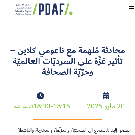
☰
الرئيسية
محادثة مُلهمة مع ناعومي كلاين –
فعاليات
تأثير غزّة على السرديّات العالميّة
المنتدى
وحرّيّة الصحافة
من
نحن
مدربون
20 مايو 2025
18:30-18:15
ومتحدثون
(توقيت القدس)
سنوات
سابقة
انضمّوا إلينا للاستماع إلى الصحفيّة، والمؤلّفة، والمخرجة، والناشطة