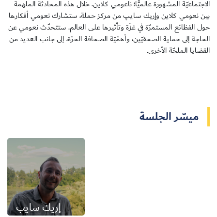
الاجتماعيّة المشهورة عالميًّا؛ ناعومي كلاين. خلال هذه المحادثة الملهمة
بين نعومي كلاين وإريك سايـﭗ من مركز حملة، ستشارك نعومي أفكارها
حول الفظائع المستمرّة في غزّة وتأثيرها على العالم. ستتحدّث نعومي عن
الحاجة إلى حماية الصحفيّين، وأهمّيّة الصحافة الحرّة، إلى جانب العديد من
القضايا الملحّة الأخرى.
سجل الآن
EN
ميسّر الجلسة
إريك سايب