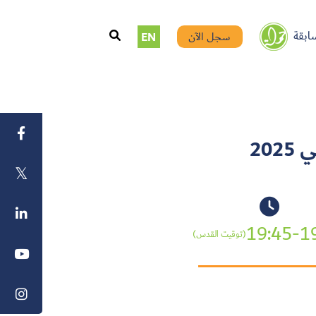
ابقة
سجل الآن
EN
20
19:45-1
(توقيت القدس)