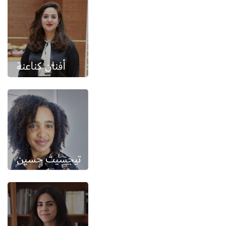
أفنان كناعنة
تيجسيت حسين