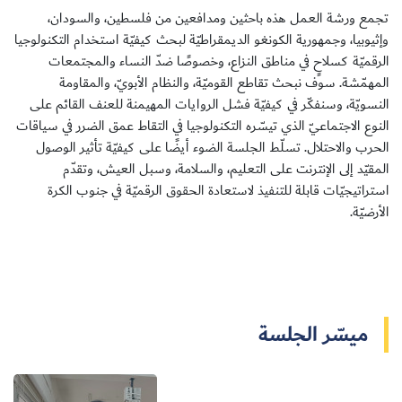
تجمع ورشة العمل هذه باحثين ومدافعين من فلسطين، والسودان،
وإثيوبيا، وجمهورية الكونغو الديمقراطيّة لبحث كيفيّة استخدام التكنولوجيا
الرقميّة كسلاحٍ في مناطق النزاع، وخصوصًا ضدّ النساء والمجتمعات
المهمّشة. سوف نبحث تقاطع القوميّة، والنظام الأبويّ، والمقاومة
سجل الآن
النسويّة، وسنفكّر في كيفيّة فشل الروايات المهيمنة للعنف القائم على
النوع الاجتماعيّ الذي تيسّره التكنولوجيا في التقاط عمق الضرر في سياقات
الحرب والاحتلال. تسلّط الجلسة الضوء أيضًا على كيفيّة تأثير الوصول
EN
المقيّد إلى الإنترنت على التعليم، والسلامة، وسبل العيش، وتقدّم
استراتيجيّات قابلة للتنفيذ لاستعادة الحقوق الرقميّة في جنوب الكرة
الأرضيّة.
ميسّر الجلسة