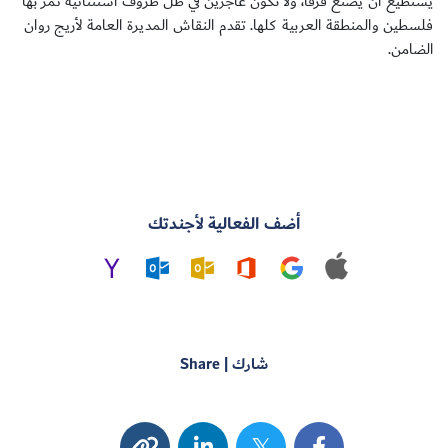
يستطيع أن يصنع فرقا، ولا نكون عاجزين في ظل ظروف استثنائية تمر بها
فلسطين والمنطقة العربية كلها. تقدم النقاش المديرة العامة لأريج روان
الضامن.
أضف الفعالية لأجندتك
شارك | Share