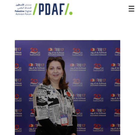
☰
الرئيسية
فعاليات
المنتدى
من
نحن
مدربون
ومتحدثون
سنوات
سابقة