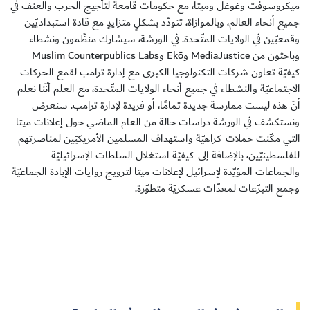
ميكروسوفت وغوغل وميتا، مع حكومات قامعة لتأجيج الحرب والعنف في
جميع أنحاء العالم، وبالموازاة، تتودّد بشكلٍ متزايدٍ مع قادة استبداديّين
وقمعيّين في الولايات المتّحدة. في الورشة، سيشارك منظّمون ونشطاء
وباحثون من MediaJustice وEkō وMuslim Counterpublics Labs
كيفيّة تعاون شركات التكنولوجيا الكبرى مع إدارة ترامب لقمع الحركات
سجل الآن
الاجتماعيّة والنشطاء في جميع أنحاء الولايات المتّحدة، مع العلم أنّنا نعلم
أنّ هذه ليست ممارسة جديدة تمامًا، أو فريدة لإدارة ترامب. سنعرض
EN
ونستكشف في الورشة دراسات حالة من العام الماضي حول إعلانات ميتا
التي مكّنت حملات كراهيّة واستهداف المسلمين الأمريكيّين لمناصرتهم
للفلسطينيّين، بالإضافة إلى كيفيّة استغلال السلطات الإسرائيليّة
والجماعات المؤيّدة لإسرائيل لإعلانات ميتا لترويج روايات الإبادة الجماعيّة
وجمع التبرّعات لمعدّات عسكريّة متطوّرة.