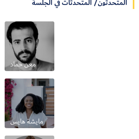
المتحدثون/ المتحدثات في الجلسة
معن حماد
مايشة هايس