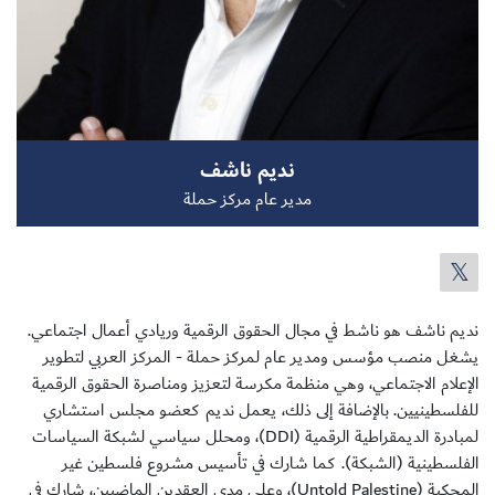
سجل الآن
نديم ناشف
EN
مدير عام مركز حملة
نديم ناشف هو ناشط في مجال الحقوق الرقمية وريادي أعمال اجتماعي.
يشغل منصب مؤسس ومدير عام لمركز حملة - المركز العربي لتطوير
الإعلام الاجتماعي، وهي منظمة مكرسة لتعزيز ومناصرة الحقوق الرقمية
للفلسطينيين. بالإضافة إلى ذلك، يعمل نديم كعضو مجلس استشاري
لمبادرة الديمقراطية الرقمية (DDI)، ومحلل سياسي لشبكة السياسات
الفلسطينية (الشبكة). كما شارك في تأسيس مشروع فلسطين غير
المحكية (Untold Palestine)، وعلى مدى العقدين الماضيين، شارك في