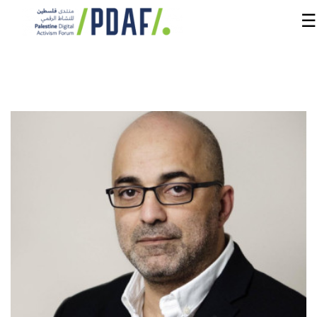
☰
الرئيسية
فعاليات
المنتدى
من
نحن
مدربون
ومتحدثون
سنوات
سابقة