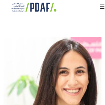
☰
الرئيسية
فعاليات
المنتدى
من
نحن
مدربون
ومتحدثون
سنوات
سابقة