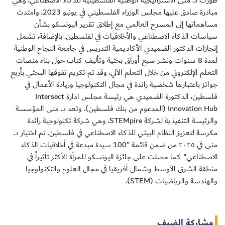
طورت د. منى الاستراتيجية الوطنية الفلسطينية للذكاء الاصطناعي، وهي
مبادرة صادق عليها مجلس الوزراء الفلسطيني في يونيو 2023، وامتدت
مساهماتها إلى المسرح العالمي مع إطلاق تقرير اليونسكو بشأن
سياسات الذكاء الاصطناعي والأخلاقيات في لفلسطين. بالإضافة، تشمل
إنجازات الدكتور الضميدي الأكاديمية التدريس في جامعة النجاح الوطنية
لمدة 8 سنوات ونشر سبع أوراق بحثية وتأليف كتاب حول بناء منصات
التعلم الإلكتروني من خلال التعلم الآلي، وقد تم تكريم تفوقها البحثي بأربع
جوائز باعتبارها شخصية رائدة في مجال التكنولوجيا وريادة الأعمال في
فلسطين، الدكتورة الضميدي هي رئيسة مجلس ادارة Intersect
Innovation Hub (المدعوم من بنك فلسطين). وتعد د. منى المؤسسة
والرئيسة التنفيذية لشركة STEMpire، وهي شركة تكنولوجية رائدة
مكرسة لتعزيز النظام البيئي للذكاء الاصطناعي في فلسطين. تم اختيار د.
منى في ٢٠٢٥ من ضمن قائمة "100 سيدة مبدعة في أخلاقيات الذكاء
الاصطناعي" كما حصلت على جائزة اليونسكو للمرأة الأكثر تأثيراً في
منطقة الشرق الأوسط وشمال أفريقيا في مجال العلوم والتكنولوجيا
والهندسة والرياضيات (STEM).
مشاركة الضيف