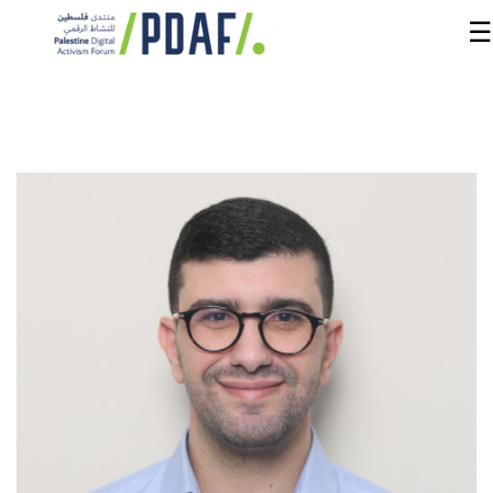
☰
الرئيسية
فعاليات
المنتدى
من
نحن
مدربون
ومتحدثون
سنوات
سابقة