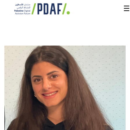
☰
الرئيسية
فعاليات
المنتدى
من
نحن
مدربون
ومتحدثون
سنوات
سابقة