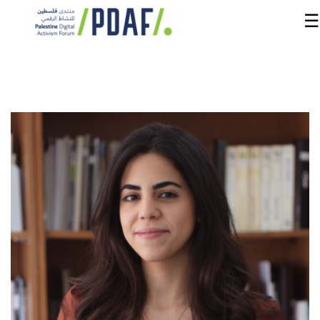
☰
الرئيسية
فعاليات
المنتدى
من
نحن
مدربون
ومتحدثون
سنوات
سابقة