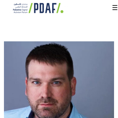
☰
الرئيسية
فعاليات
المنتدى
من
نحن
مدربون
ومتحدثون
سنوات
سابقة