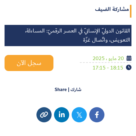
مشاركة الضيف
القانون الدوليّ الإنسانيّ في العصر الرقميّ: المساءلة،
التعويض، واتّصال غزّة
20 مايو ، 2025
سجل الآن
18:15 - 17:15
شارك | Share