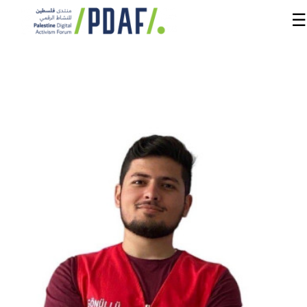
☰
الرئيسية
فعاليات
المنتدى
من
نحن
مدربون
ومتحدثون
سنوات
سابقة