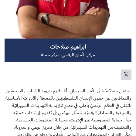
سجل الآن
ابراهيم صلاحات
EN
مركز الأمان الرقمي، مركز حملة
بصفتي متخصّصًا في الأمن السيبرانيّ، أنا ملتزم بتزويد الشباب والصحفيّين
والمدافعين عن حقوق الإنسان الفلسطينيّين بالمعرفة والأدوات الأساسيّة
للتنقّل في العالم الرقميّ بأمان. في عصرٍ تتزايد به التهديدات السيبرانيّة
والمراقبة والمخاطر الرقميّة، تتمثّل مهمّتي في تقديم إرشادات عمليّة
حول حماية الخصوصيّة عبر الإنترنت، وحماية المعلومات الحسّاسة،
والتخفيف من التهديدات السيبرانيّة. من خلال تعزيز الوعي والمرونة،
أُمكّن الأفراد والمجتمعات من التواصل بأمانٍ، والدفاع عن حقوقهم،