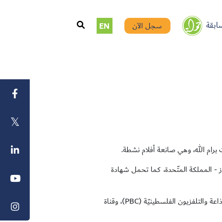
ابقة
سجل الآن
EN
 برام الله، وهي صانعة أفلام نشطة.
ر في التصوير السينمائيّ في مدرسة MetFilm في ليدز - المملكة المتّحدة، كما تحمل شهادة
سابقًا، شغلت مناصب عدّة كمحرّرة أخبار ومقدّمة برامج في هيئة الإذاعة والتلفزيون الفلسطينيّة (PBC)، وقناة