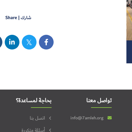
شارك | Share
تواصل معنا
بحاجة لمساعدة؟
info@7amleh.org
اتصل بنا
أسئلة متكررة