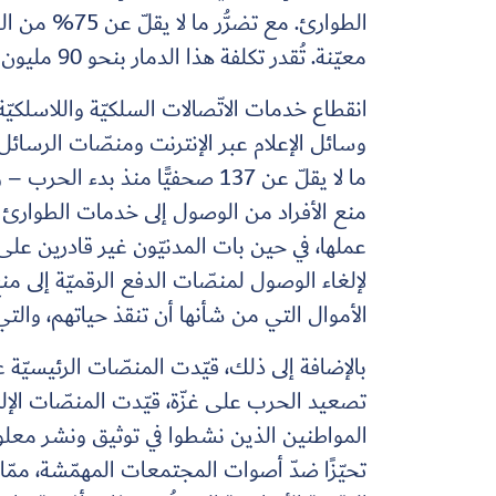
معيّنة. تُقدر تكلفة هذا الدمار بنحو 90 مليون دولار، باستثناء الأضرار التي لحقت بالمرافق تحت الأرض.
انقطاع خدمات الاتّصالات السلكيّة واللاسلكيّة
وسائل الإعلام عبر الإنترنت ومنصّات الرسائل
ما لا يقلّ عن 137 صحفيًّا منذ ب
منع الأفراد من الوصول إلى خدمات الطوارئ وا
عملها، في حين بات المدنيّون غير قادرين على 
لإلغاء الوصول لمنصّات الدفع الرقميّة إلى منع
الأموال التي من شأنها أن تنقذ حياتهم، والتي
بالإضافة إلى ذلك، قيّدت المنصّات الرئيسيّ
تصعيد الحرب على غزّة، قيّدت المنصّات الإلكتر
المواطنين الذين نشطوا في توثيق ونشر معل
تحيّزًا ضدّ أصوات المجتمعات المهمّشة، ممّا 