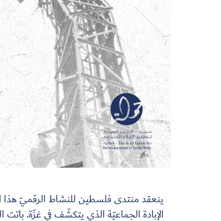
ينعقد منتدى فلسطين للنشاط الرقميّ هذا الع
الإبادة الجماعيّة الذي يتكشّف في غزّة. باتت ا