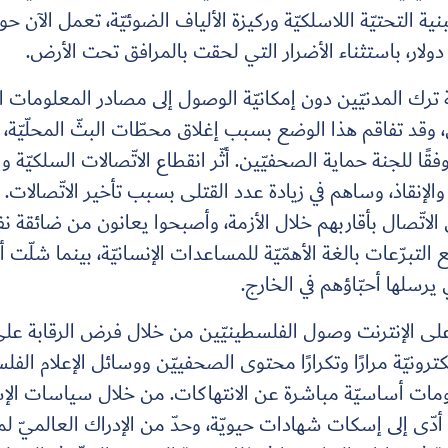
 ترك المدنيّين دون إمكانيّة الوصول إلى مصادر المعلومات الإلك
، وقد تفاقم هذا الوضع بسبب إغلاق محطّات البثّ المحلّيّة
دء الحرب – وفقًا للجنة حماية الصحفيّين. أثّر انقطاع الاتّصالات السلكيّ
لإنقاذ، وساهم في زيادة عدد القتلى بسبب تأخير الاتّصالات.
الاتّصال بأقاربهم خلال الأزمة، وأصبحوا يعانون من ضائقة نف
 التبرّعات بالغة الأهمّيّة للمساعدات الإنسانيّة، بينما شلّت 
 يرسلها أحبّاؤهم في الخارج.
ة على الإنترنت وصول الفلسطينيّين من خلال فرض الرقابة ع
ونيّة مرارًا وتكرارًا محتوى الصحفييّن ووسائل الإعلام الفلسط
ومات أساسيّة مباشرة عن الانتهاكات. من خلال سياسات ال
أدّى إلى إسكات شهادات حيويّة، وحدّ من الإدراك العالميّ ل