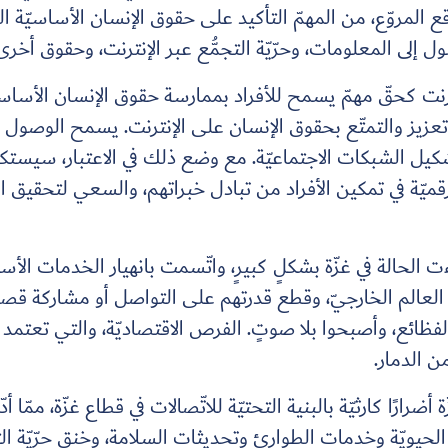
لمروّع، من المهمّ التأكيد على حقوق الإنسان الأساسيّة الت
ول إلى المعلومات، وحرّيّة التجمُّع عبر الإنترنت، وحقوق أخرى
ز والتمتّع بحقوق الإنسان على الإنترنت. يسمح الوصول إلى الإ
تشكيل الشبكات الاجتماعيّة. مع وضع ذلك في الاعتبار، سي
الرقميّة في تمكين الأفراد من تبادل خبراتهم، والسعي لتحقيق ا
لحالة في غزّة بشكلٍ كبيرٍ، واتّسمت بانهيار الخدمات الأسا
 العالم الخارجيّ، وقطع قدرتهم على التواصل أو مشاركة قصص
فظائع، وأصبحوا بلا صوتٍ. الفرص الاقتصاديّة، والتي تعتمد ب
ن الدمار.
رارًا كارثيّة بالبنية التحتيّة للاتّصالات في قطاع غزّة، ممّا أد
حيويّة وخدمات الطوارئ وتحديثات السلامة، وخنق حرّيّة الت