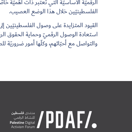
الرقميّة الأساسيّة التي تُعتبر ذات أهّميّة خا
الفلسطينيّين خلال هذا الوضع العصيب.
القيود المتزايدة على وصول الفلسطينيّين إلى
استعادة الوصول الرقميّ وحماية الحقوق الرق
والتواصل مع أحبّائهم، وكلّها أمور ضروريّة لل