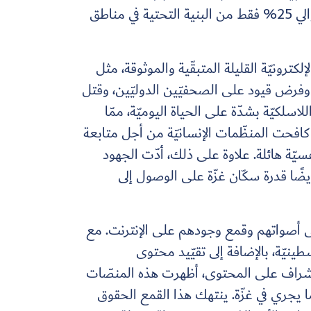
الطوارئ. مع تضرُّر ما لا يقلّ عن 75% من البنية التحتيّة اللاسلكيّة وركيزة الألياف الضوئيّة، تعمل الآن حوالي 25% فقط من البنية التحتية في مناطق
ترونيّة القليلة المتبقّية والموثوقة، مثل
، وفرض قيود على الصحفيّين الدوليّين، وقتل
ة واللاسلكيّة بشدّة على الحياة اليوميّة، ممّا
 كافحت المنظّمات الإنسانيّة من أجل متابعة
سيّة هائلة. علاوة على ذلك، أدّت الجهود
أيضًا قدرة سكّان غزّة على الوصول إلى
لى أصواتهم وقمع وجودهم على الإنترنت. مع
ينيّة، بالإضافة إلى تقيّيد محتوى
إشراف على المحتوى، أظهرت هذه المنصّات
ما يجري في غزّة. ينتهك هذا القمع الحقوق