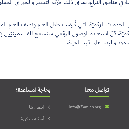
صّة في مناطق النزاع، بما في ذلك حرّيّة التعبير والحقّ في المع
 الخدمات الرقميّة التي فُرضت خلال العام ونصف العام الماض
ميّة، لأنّ استعادة الوصول الرقميّ ستسمح للفلسطينيّين ب
صمود والبقاء على قيد الحياة.
تواصل معنا
بحاجة لمساعدة؟
info@7amleh.org
اتصل بنا
أسئلة متكررة