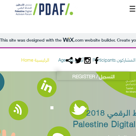
☰
الرئيسية
فعاليات
المنتدى
من
نحن
مدربون
ومتحدثون
سنوات
سابقة