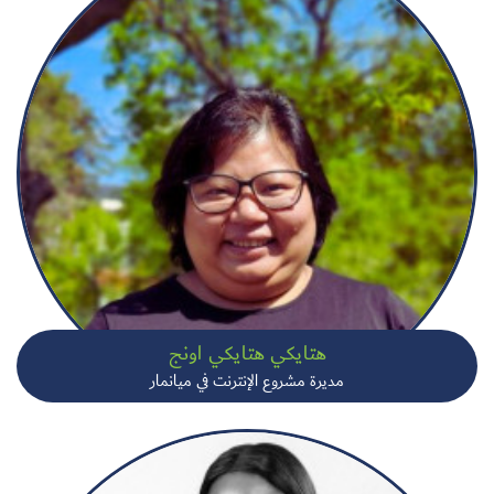
هتايكي هتايكي اونج
مديرة مشروع الإنترنت في ميانمار