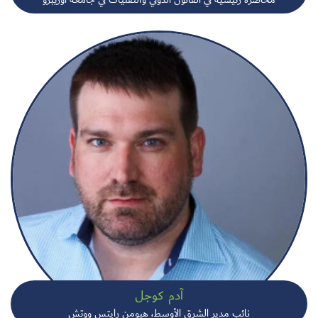
آدم كوجل
نائب مدير الشرق الأوسط، هيومن رايتس ووتش