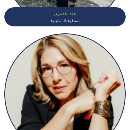
هند خضري
صحفيّة فلسطينيّة