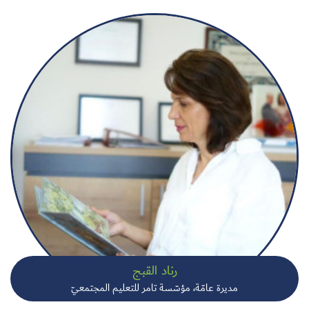
رناد القبج
مديرة عامّة، مؤسّسة تامر للتعليم المجتمعيّ