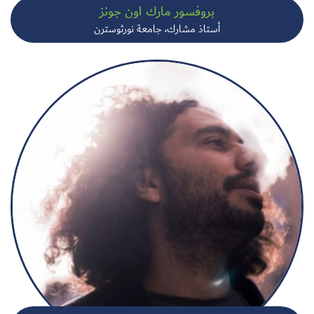
بروفسور مارك اون جونز
أستاذ مشارك، جامعة نورثوسترن