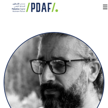
☰
الرئيسية
فعاليات
المنتدى
من
نحن
مدربون
ومتحدثون
سنوات
سابقة