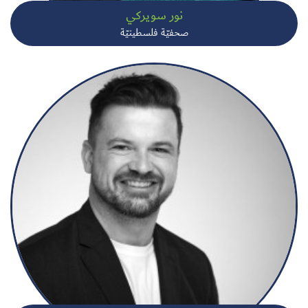
نور سويركي
صحفيّة فلسطينيّة