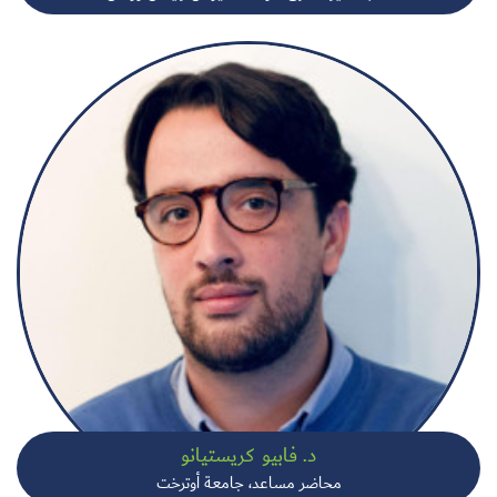
د. فابيو كريستيانو
محاضر مساعد، جامعة أوترخت