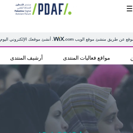
☰
الرئيسية
فعاليات
المنتدى
من
نحن
مدربون
ومتحدثون
سنوات
سابقة