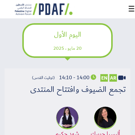
☰
اليوم الأول
الرئيسية
20 مايو ، 2025
فعاليات
المنتدى
من
14:00 - 14:10
EN
AR
(توقيت القدس)
نحن
تجمع الضيوف وافتتاح المنتدى
مدربون
ومتحدثون
سنوات
سابقة
أليسيا جريبك
شهد حكيم