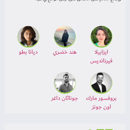
ايزابيلا
هند خضري
ديانا بطو
فيرنانديس
بروفسور مارك
جوناثان داغر
اون جونز