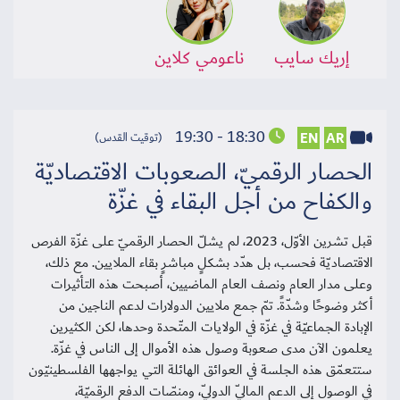
إريك سايب
ناعومي كلاين
18:30 - 19:30
EN
AR
(توقيت القدس)
الحصار الرقميّ، الصعوبات الاقتصاديّة
والكفاح من أجل البقاء في غزّة
قبل تشرين الأوّل، 2023، لم يشلّ الحصار الرقميّ على غزّة الفرص
الاقتصاديّة فحسب، بل هدّد بشكلٍ مباشرٍ بقاء الملايين. مع ذلك،
وعلى مدار العام ونصف العام الماضيين، أصبحت هذه التأثيرات
أكثر وضوحًا وشدّةً. تمّ جمع ملايين الدولارات لدعم الناجين من
الإبادة الجماعيّة في غزّة في الولايات المتّحدة وحدها، لكن الكثيرين
يعلمون الآن مدى صعوبة وصول هذه الأموال إلى الناس في غزّة.
ستتعمّق هذه الجلسة في العوائق الهائلة التي يواجهها الفلسطينيّون
في الوصول إلى الدعم الماليّ الدوليّ، ومنصّات الدفع الرقميّة،