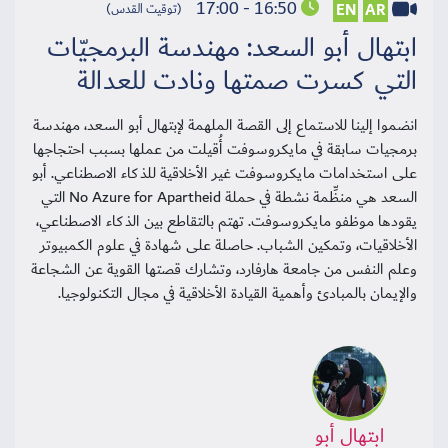
16:50 - 17:00
EN
AR
(توقيت القدس)
ابتهال أبو السعد: مهندسة البرمجيّات
التي كسرت صمتها ونادت للعدالة
انضموا إلينا للاستماع إلى القصة الملهمة لإبتهال أبو السعد، مهندسة
برمجيات سابقة في مايكروسوفت أُقيلت من عملها بسبب احتجاجها
على استخدامات مايكروسوفت غير الأخلاقية للذكاء الاصطناعي. أبو
السعد هي منظِّمة نشطة في حملة No Azure for Apartheid التي
يقودها موظفو مايكروسوفت. تهتم بالتقاطع بين الذكاء الاصطناعي،
الأخلاقيات، وتمكين الشباب. حاصلة على شهادة في علوم الكمبيوتر
وعلم النفس من جامعة هارفارد، وتشارك قصتها القوية عن الشجاعة
والإيمان بالمبادئ وأهمية القيادة الأخلاقية في مجال التكنولوجيا.
ابتهال أبو