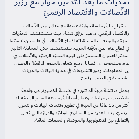
تحدّيات ما بعد التدمير، حوار مع وزير
الاتّصالات والاقتصاد الرقميّ
انضمّوا إلينا في جلسة حواريّة عميقة مع معالي وزير الاتّصالات
والاقتصاد الرقميّ، د. عبد الرزّاق نتشة، حيث سنستكشف التحدّيات
المهمّة والتوقّعات المستقبليّة لقطاع الاتّصالات في فلسطين، لا سيّما
في قطاع غزّة الذي مزّقته الحرب. سنستكشف خلال المحادثة التأثير
المدمّر للعدوان المستمرّ على البنية التحتيّة الرقميّة والاتّصالات في
غزة، وسنخوض في قضايا أوسع تتعلق بالحقوق الرقميّة والوصول
إلى المعلومات، ودور التشريعات في حماية البيانات والحرّيّات
الشخصيّة في العصر الرقميّ.
يحمل د. نتشة درجة الدكتوراه في هندسة الكمبيوتر من جامعة
مانشستر متروبوليتان، وعمل أستاذًا في جامعة النجاح الوطنيّة. له
أكثر من 15 عامًا من الخبرة في تطوير منتجات البيانات والتحوّل
الرقميّ، وقاد العديد من المشاريع الوطنيّة والدوليّة التي تُعنى
بالتقاطع بين التكنولوجيا، والحوكمة، والخدمات العامّة.