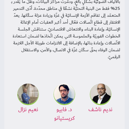
بالألياف الضوئيّة بشكلٍ بالغٍ، ودُمّرت مراكز البيانات، وظلّ ما يُقدّر بـ
25% فقط من البنية التحتيّة نشطًا في مناطق محدّدة. أدّى التدمير
المتعمّد إلى تفاقم الأزمة الإنسانيّة في غزّة وزيادة عزلة سكّانها. يعدّ
الافتقار إلى قطاع اتّصالات فعّال أحد أكبر العقبات أمام الإغاثة
الإنسانيّة، وإعادة البناء، والانتعاش الاقتصاديّ. ستناقش الجلسة
الخطوات الفوريّة والملموسة التي يمكن اتّخاذها لضمان استعادة
الاتّصالات وإعادة بنائها، بالإضافة إلى الالتزامات طويلة الأجل اللازمة
لضمان الوفاء بحقّ سكّان غزّة في الاتصال، والأمن، والاستقلال
الرقميّ.
نديم ناشف
د. فابيو
نعيم نزال
كريستيانو