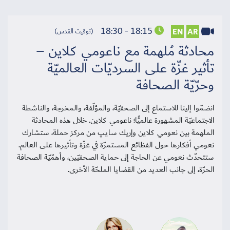
18:15 - 18:30
EN
AR
(توقيت القدس)
محادثة مُلهمة مع ناعومي كلاين –
تأثير غزّة على السرديّات العالميّة
وحرّيّة الصحافة
انضمّوا إلينا للاستماع إلى الصحفيّة، والمؤلّفة، والمخرجة، والناشطة
الاجتماعيّة المشهورة عالميًّا؛ ناعومي كلاين. خلال هذه المحادثة
الملهمة بين نعومي كلاين وإريك سايـﭗ من مركز حملة، ستشارك
نعومي أفكارها حول الفظائع المستمرّة في غزّة وتأثيرها على العالم.
ستتحدّث نعومي عن الحاجة إلى حماية الصحفيّين، وأهمّيّة الصحافة
الحرّة، إلى جانب العديد من القضايا الملحّة الأخرى.