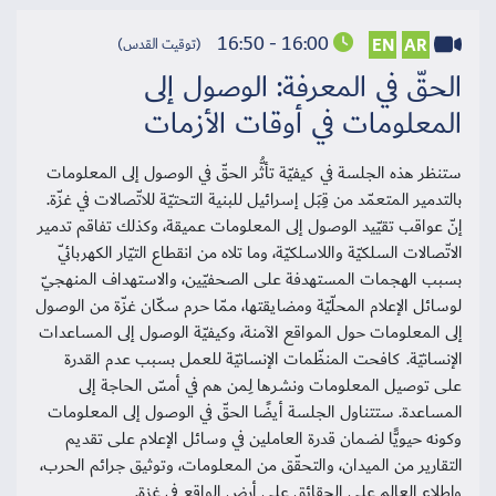
16:00 - 16:50
EN
AR
(توقيت القدس)
الحقّ في المعرفة: الوصول إلى
المعلومات في أوقات الأزمات
ستنظر هذه الجلسة في كيفيّة تأثُّر الحقّ في الوصول إلى المعلومات
بالتدمير المتعمّد من قِبَل إسرائيل للبنية التحتيّة للاتّصالات في غزّة.
إنّ عواقب تقيّيد الوصول إلى المعلومات عميقة، وكذلك تفاقم تدمير
الاتّصالات السلكيّة واللاسلكيّة، وما تلاه من انقطاع التيّار الكهربائيّ
بسبب الهجمات المستهدفة على الصحفيّين، والاستهداف المنهجيّ
لوسائل الإعلام المحلّيّة ومضايقتها، ممّا حرم سكّان غزّة من الوصول
إلى المعلومات حول المواقع الآمنة، وكيفيّة الوصول إلى المساعدات
الإنسانيّة. كافحت المنظّمات الإنسانيّة للعمل بسبب عدم القدرة
على توصيل المعلومات ونشرها لِمن هم في أمسّ الحاجة إلى
المساعدة. ستتناول الجلسة أيضًا الحقّ في الوصول إلى المعلومات
وكونه حيويًّا لضمان قدرة العاملين في وسائل الإعلام على تقديم
التقارير من الميدان، والتحقّق من المعلومات، وتوثيق جرائم الحرب،
وإطلاع العالم على الحقائق على أرض الواقع في غزة.