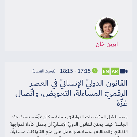
ايرين خان
17:15 - 18:15
EN
AR
(توقيت القدس)
القانون الدوليّ الإنسانيّ في العصر
الرقميّ: المساءلة، التعويض، واتّصال
غزّة
وسط فشل المؤسّسات الدوليّة في حماية سكّان غزّة، ستبحث هذه
الجلسة كيف يمكن للقانون الدوليّ الإنسانيّ أن يعمل كأداة لمواجهة
الفظائع، والمطالبة بالمساءلة، والعمل على منع الانتهاكات مستقبلًا.