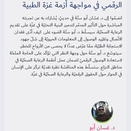
الرقمي في مواجهة أزمة غزة الطبية
انضمّوا إلى د. غسّان أبو ستّة في حديثٍ يُشارك به عن تجربته
المباشرة حول التأثير المدمّر لتدمير البنية التحتيّة في غزّة على تقديم
الرعاية الصحّيّة. سيسلّط د. أبو ستّة الضوء على كيف أدّى فقدان
الاتّصال وتقيّيد الوصول إلى المعلومات الحيويّة إلى شلّ جهود
الاستجابة الطبّيّة، ممّا عرّض عددًا لا يحصى من الأرواح للخطر.
سيتوسّع د. أبو ستّة حول وجهة النظر التي تؤكّد على الحاجة الملحّة
لاستعادة الوصول الرقميّ لضمان عمل أنظمة الرعاية الصحّيّة في
مناطق النزاع. ستسلّط هذه المناقشة نظرة نقديّة تركّز على الإنسان
في الحوار حول الحقوق الرقميّة والرعاية الصحّيّة في غزّة.
د. غسان أبو