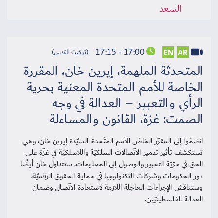
السعد
17:00 - 17:15
EN
AR
(توقيت القدس)
المتحدثة الملهمة، إيرين خان، المقررة
الخاصة للأمم المتحدة المعنية بحرية
الرأي والتعبير – العدالة في وجه
الصمت: غزة، القانون والمساءلة
انضمّوا إلى المقرّر الخاصّ للأمم المتّحدة، السيّدة إيرين خان، وهي
تستكشف تأثير تدمير الاتّصالات السلكيّة واللاسلكيّة في غزّة على
الحق في حرّيّة التعبير والوصول إلى المعلومات. ستتناول خان أيضًا
دور الحكومات وشركات التكنولوجيا في حماية الحقوق الرقميّة،
وستناقش الإجراءات العاجلة اللازمة لاستعادة الاتّصال وضمان
العدالة للفلسطينيّين.