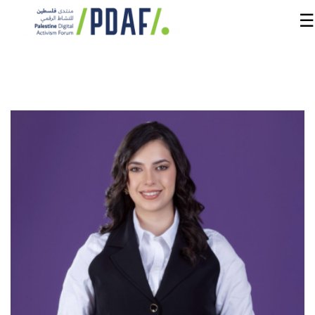
☰
الرئيسية
فعاليات
المنتدى
من
نحن
مدربون
ومتحدثون
سنوات
سابقة